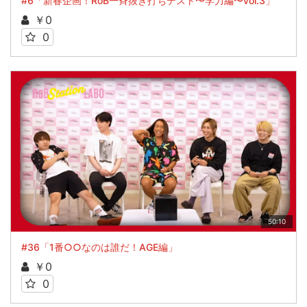
#6「新春企画！RoB一斉抜き打ちテスト〜学力編〜vol.3」
￥0
0
50:10
#36「1番○○なのは誰だ！AGE編」
￥0
0