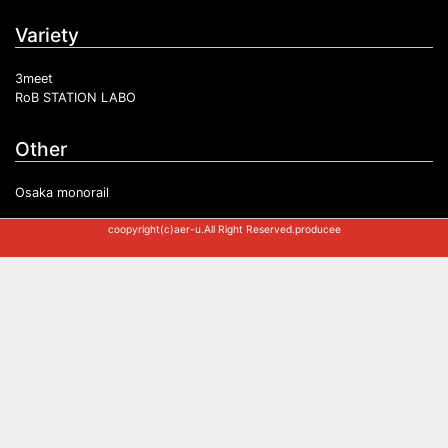
Variety
3meet
RoB STATION LABO
Other
Osaka monorail
coopyright(c)aer-u.All Right Reserved.producee
by
FrontMountain