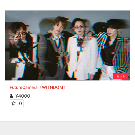
セット
FutureCamera《WITHDOM》
¥4000
0