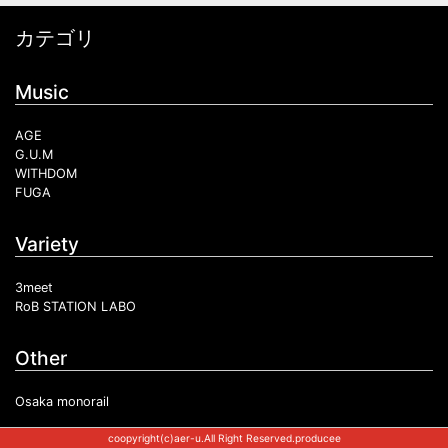
カテゴリ
Music
AGE
G.U.M
WITHDOM
FUGA
Variety
3meet
RoB STATION LABO
Other
Osaka monorail
coopyright(c)aer-u.All Right Reserved.producee