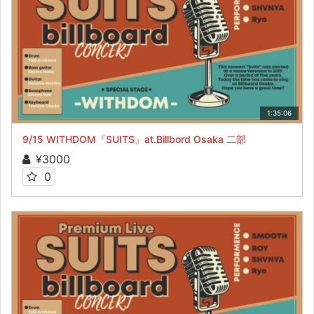
1:35:06
9/15 WITHDOM『SUITS』at.Billbord Osaka 二部
¥3000
0