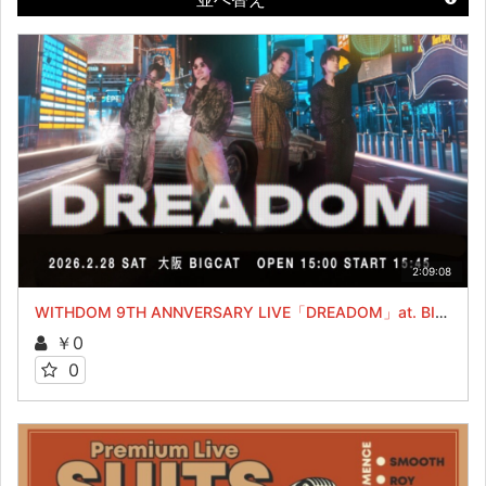
2:09:08
WITHDOM 9TH ANNVERSARY LIVE「DREADOM」at. BIG CAT
￥0
0