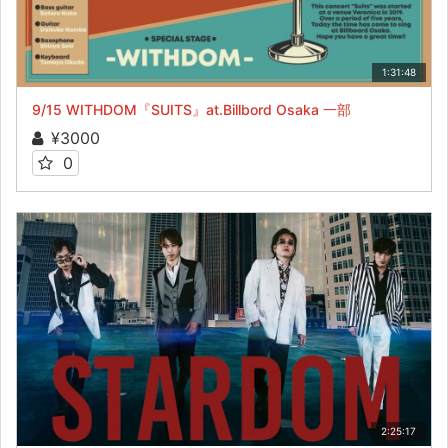
1:31:48
9/15 WITHDOM『SUITS』at.Billbord Osaka 一部
¥3000
0
2:25:17