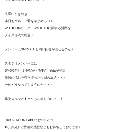
先週に引き続き
本日もグループ愛を確かめるべく
WITHDOMリーダーSMOOTHに関する質問を
クイズ形式で出題！
メンバーはSMOOTHと同じ回答が出せるのか？！
スタジオメンバーには
SMOOTH・SHVNYA・TAKA・Yutaが登場！
先週の流れを引きずった今回の放送・・・
一体どうなってしまうのか・・・
爆笑スタジオトークもお楽しみにっ！！
RoB STATION LABOではSNSにて
#ろぶらぼ で番組の感想などもお待ちしております♪