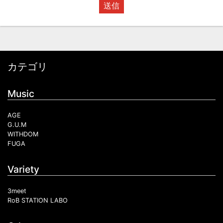
送信
カテゴリ
Music
AGE
G.U.M
WITHDOM
FUGA
Variety
3meet
RoB STATION LABO